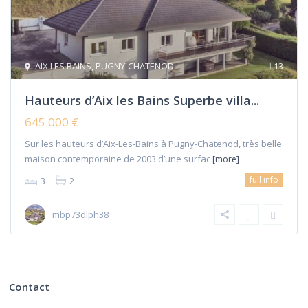
AIX LES BAINS
,
PUGNY-CHATENOD
13
Hauteurs d’Aix les Bains Superbe villa...
645.000 €
Sur les hauteurs d’Aix-Les-Bains à Pugny-Chatenod, très belle
maison contemporaine de 2003 d’une surfac
[more]
full info
3
2
mbp73dlph38
Contact