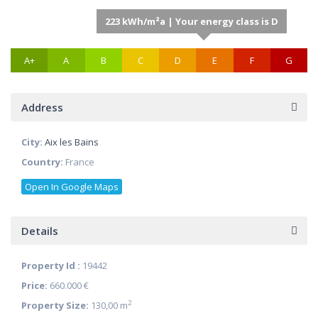
223 kWh/m²a | Your energy class is D
A+
A
B
C
D
E
F
G
Address
City:
Aix les Bains
Country:
France
Open In Google Maps
Details
Property Id :
19442
Price:
660.000 €
2
Property Size:
130,00 m