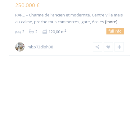
250.000 €
RARE – Charme de l’ancien et modernité. Centre ville mais
au calme, proche tous commerces, gare, écoles
[more]
full info
2
3
2
120,00 m
mbp73dlph38