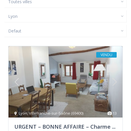
Toutes villes
Lyon
Defaut
VENDU
Lyon
,
Villefranche-sur-Saône (69400)
13
URGENT – BONNE AFFAIRE – Charme ...