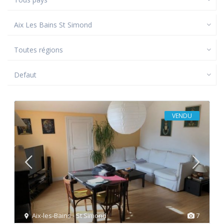
Aix Les Bains St Simond
Toutes régions
Defaut
VENDU
Aix-les-Bains - St Simond
7