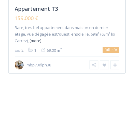
Appartement T3
159.000 €
Rare, très bel appartement dans maison en dernier
étage, vue dégagée est/ouest, ensoleillé, 69m² (63m² loi
Carrez),
[more]
full info
2
2
1
69,00 m
mbp73dlph38