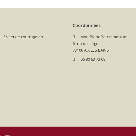
Coordonnées
lière et de courtage en
MontBlanc Patrimmonium
:
6 rue de Liège
73100 AIX LES BAINS
06 80 63 73 08
servés