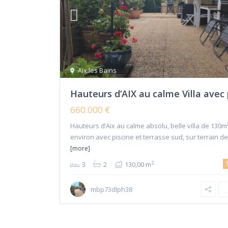
Aix les Bains
Hauteurs d’AIX au calme Villa avec p
660.000 €
Hauteurs d’Aix au calme absolu, belle villa de 130m
environ avec piscine et terrasse sud, sur terrain d
[more]
2
3
2
130,00 m
mbp73dlph38