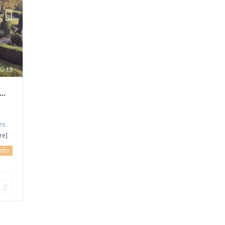
13
..
ès
re]
info