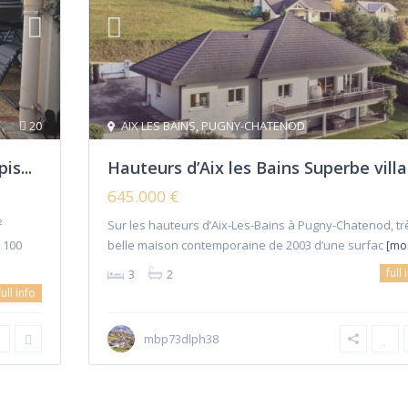
20
AIX LES BAINS
,
PUGNY-CHATENOD
is...
Hauteurs d’Aix les Bains Superbe villa.
645.000 €
²
Sur les hauteurs d’Aix-Les-Bains à Pugny-Chatenod, tr
e 100
belle maison contemporaine de 2003 d’une surfac
[mo
full 
3
2
full info
mbp73dlph38