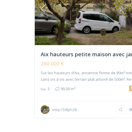
Aix hauteurs petite maison avec ja
260.000 €
Sur les hauteurs d’Aix, ancienne ferme de 90m² mi
sans vis à vis avec terrain plat arboré de 500m². R
2
3
90,00 m
mbp73dlph38