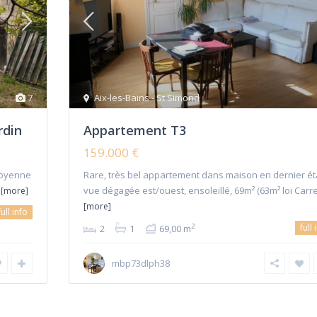
7
Aix-les-Bains - St Simond
rdin
Appartement T3
159.000 €
toyenne
Rare, très bel appartement dans maison en dernier ét
e
vue dégagée est/ouest, ensoleillé, 69m² (63m² loi Carre
[more]
[more]
full info
full 
2
2
1
69,00 m
mbp73dlph38