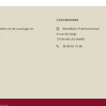
Coordonnées
lière et de courtage en
MontBlanc Patrimmonium
:
6 rue de Liège
73100 AIX LES BAINS
06 80 63 73 08
servés