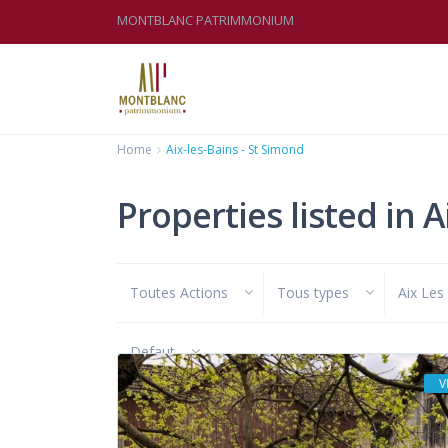
MONTBLANC PATRIMMONIUM
Home
Aix-les-Bains - St Simond
Properties listed in A
Toutes Actions
Tous types
Aix Les
Defaut
V