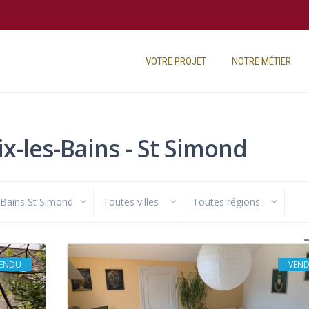
VOTRE PROJET
NOTRE MÉTIER
ix-les-Bains - St Simond
 Bains St Simond
Toutes villes
Toutes régions
ENDU
VEN