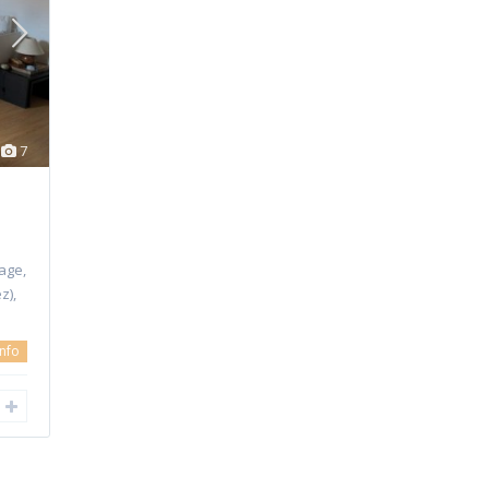
7
age,
z),
info